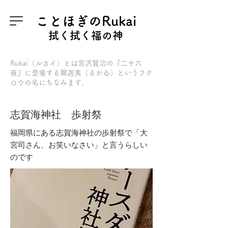
ことほぎのRukai
拭く拭く福の神
Rukai（ルカイ）とは
宮沢賢治の『二十六
夜』
に登場する爾迦夷（るかゐ）というフク
ロウの名にちなみます。
志賀海神社 歩射祭
福岡県にある志賀海神社の歩射祭で「大
宮司さん、お笑いなさい」と言うらしい
のです