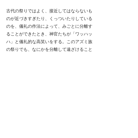
古代の祭りではよく、接近してはならないも
のが近づきすぎたり、くっついたりしている
のを、儀礼の作法によって、みごとに分離す
ることができたとき、神官たちが「ワッハッ
ハ」と儀礼的な高笑いをする。このアズミ族
の祭りでも、なにかを分離して遠ざけること
に成功したから、大宮司は声高に笑っている
のである。
（『アースダイバー 神社編』中沢新一講談
社 p.284より）
Previous
Next