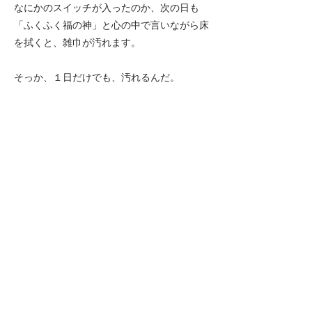
なにかのスイッチが入ったのか、次の日も
「ふくふく福の神」と心の中で言いながら床
を拭くと、雑巾が汚れます。
そっか、１日だけでも、汚れるんだ。
そして、今日の拭いた後は、昨日よりも断然
キレイ！
こうして「拭く拭く」は様々な状況を一変さ
せていきました。
Previous
Next