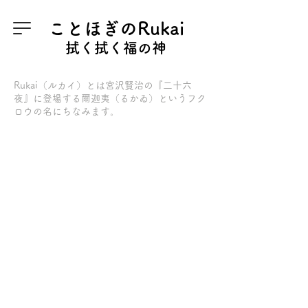
ことほぎのRukai
拭く拭く福の神
Rukai（ルカイ）とは
宮沢賢治の『二十六
夜』
に登場する爾迦夷（るかゐ）というフク
ロウの名にちなみます。